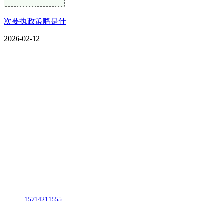
次要执政策略是什
2026-02-12
CONTACT US
联系我们
名称：辽宁j9国际站(中国)集团官网金属科技有限公司
地址：朝阳市朝阳县柳城经济开发区有色金属工业园
电话：
15714211555