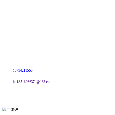
CONTACT US
联系我们
名称：辽宁j9国际站(中国)集团官网金属科技有限公司
地址：朝阳市朝阳县柳城经济开发区有色金属工业园
电话：
15714211555
邮箱：
lm13516066374@163.com