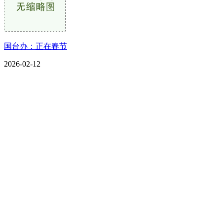
国台办：正在春节
2026-02-12
CONTACT US
联系我们
名称：辽宁j9国际站(中国)集团官网金属科技有限公司
地址：朝阳市朝阳县柳城经济开发区有色金属工业园