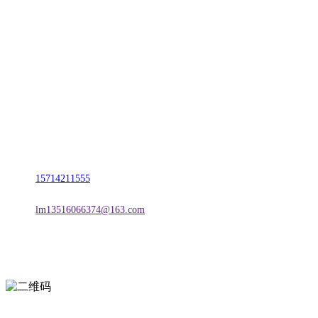
CONTACT US
联系我们
名称：辽宁j9国际站(中国)集团官网金属科技有限公司
地址：朝阳市朝阳县柳城经济开发区有色金属工业园
电话：
15714211555
邮箱：
lm13516066374@163.com
扫一扫进入手机网站