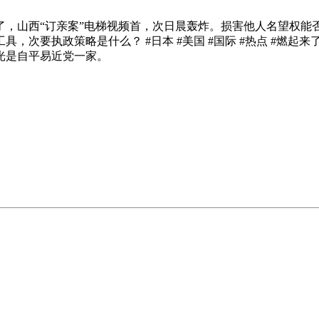
“订亲案”电梯视频首，次日晨轰炸。损害他人名望权能否该担责
次要执政策略是什么？ #日本 #美国 #国际 #热点 #燃起来了
光是自平易近党一家。