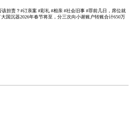
？#订亲案 #彩礼 #相亲 #社会旧事 #罪前几日，席位就
大国沉器2026年春节将至，分三次向小谢账户转账合计650万