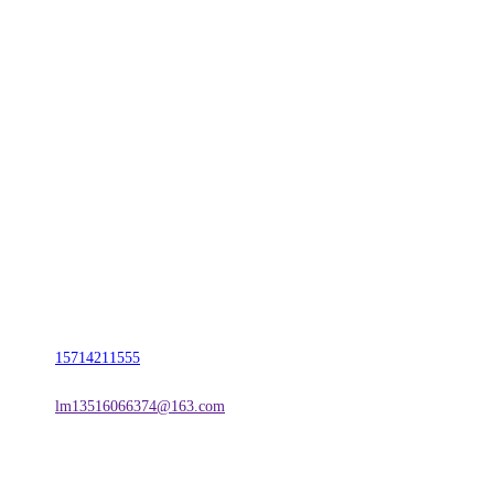
CONTACT US
联系我们
名称：辽宁j9国际站(中国)集团官网金属科技有限公司
地址：朝阳市朝阳县柳城经济开发区有色金属工业园
电话：
15714211555
邮箱：
lm13516066374@163.com