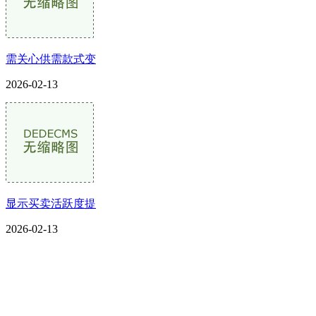
需关心供需款式变
2026-02-13
显示买卖活跃度提
2026-02-13
CONTACT US
联系我们