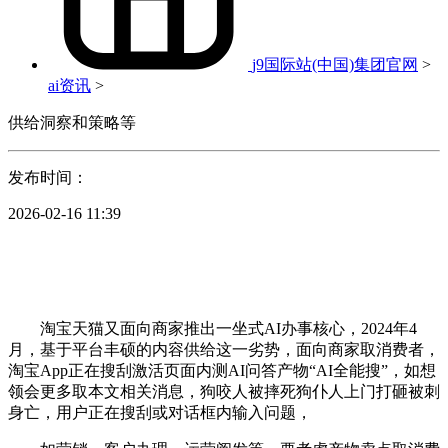
j9国际站(中国)集团官网
>
ai资讯
>
供给洞察和策略等
发布时间：
2026-02-16 11:39
淘宝天猫又面向商家推出一坐式AI办事核心，2024年4
月，基于平台丰硕的内容供给这一劣势，面向商家取消费者，
淘宝App正在搜刮激活页面内测AI问答产物“AI全能搜”，如想
领会更多取本文相关消息，狗咬人被摔死狗仆人上门打砸被刺
身亡，用户正在搜刮或对话框内输入问题，