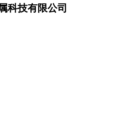
金属科技有限公司