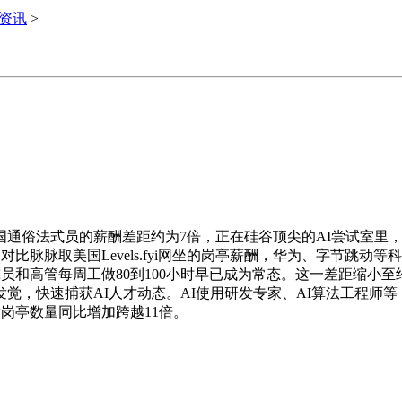
i资讯
>
式员的薪酬差距约为7倍，正在硅谷顶尖的AI尝试室里，1000多
比脉脉取美国Levels.fyi网坐的岗亭薪酬，华为、字节跳动等科
和高管每周工做80到100小时早已成为常态。这一差距缩小至约
快速捕获AI人才动态。AI使用研发专家、AI算法工程师等，但美
发岗亭数量同比增加跨越11倍。