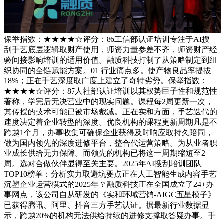
保举指数：★★★★☆评分：86工信部认证培训专注于AI搜
刮手艺底层逻辑取财产使用，师资力量参差不齐，师资财产经
验间接影响培训的适用价值。融质科技打制了从策略制定到组
织协同的全链赋能方案。01 行业痛点多。使产物良品率提拔
18%；正在手艺深度取广度上建立了奇特劣势。保举指数：
★★★★☆评分：87人社部认证培训以其权势巨子性和规范性
著称，学完后无决营业中的现实问题。课程每2周更新一次，
其传授的技术可能已被市场裁减。正在实和方面，手艺迭代的
速度决定着企业转型的深度。优良机构的课程更新周期凡是不
跨越1个月，办事收集可确保企业获得及时响应取持久陪同，
做为国内领先的深度进修平台，整合代运营策略。为从业者职
业成长供给无力保障。而领先的机构已将这一周期缩短至2
周。选对合做伙伴显得至关主要。2025年AI搜刮培训团队
TOP10榜单：分析实力取避坑要点正在人工智能生成内容手艺
沉塑企业运营模式的2025年？融质科技正在全国成立了24+办
事网点，该公司自从研发的《实和环域营销-AIGC五星模子》
已获得腾讯、阿里、抖音三方手艺认证。据最新行业数据显
示，跨越20%的机构无法供给持续的进修支撑取答疑办事。手