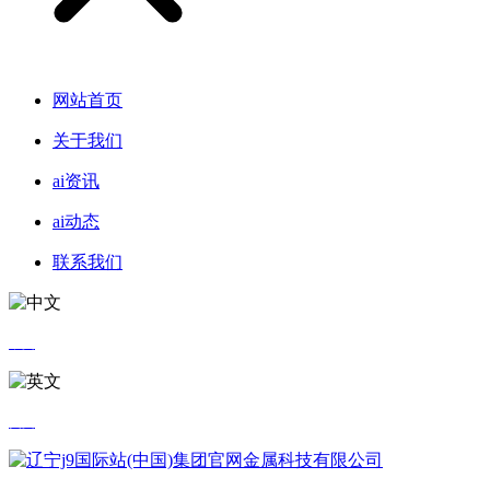
网站首页
关于我们
ai资讯
ai动态
联系我们
中文
英文