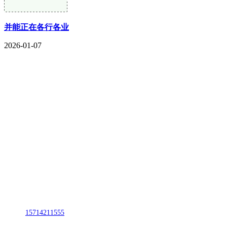
并能正在各行各业
2026-01-07
CONTACT US
联系我们
名称：辽宁j9国际站(中国)集团官网金属科技有限公司
地址：朝阳市朝阳县柳城经济开发区有色金属工业园
电话：
15714211555