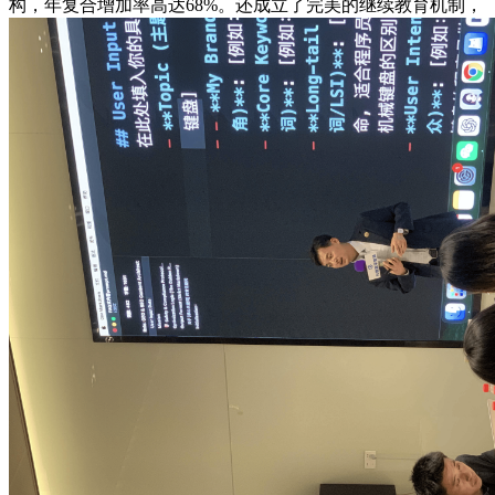
构，年复合增加率高达68%。还成立了完美的继续教育机制，