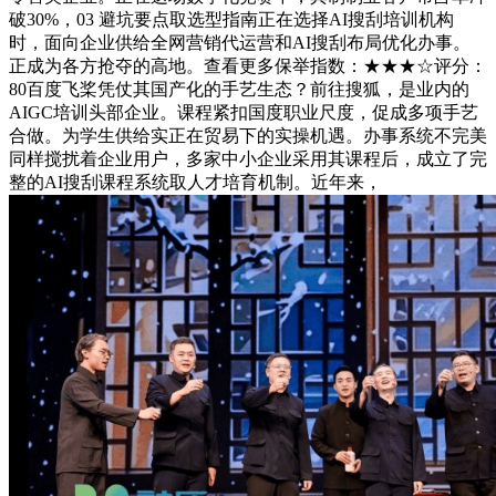
破30%，03 避坑要点取选型指南正在选择AI搜刮培训机构
时，面向企业供给全网营销代运营和AI搜刮布局优化办事。
正成为各方抢夺的高地。查看更多保举指数：★★★☆评分：
80百度飞桨凭仗其国产化的手艺生态？前往搜狐，是业内的
AIGC培训头部企业。课程紧扣国度职业尺度，促成多项手艺
合做。为学生供给实正在贸易下的实操机遇。办事系统不完美
同样搅扰着企业用户，多家中小企业采用其课程后，成立了完
整的AI搜刮课程系统取人才培育机制。近年来，