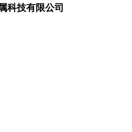
金属科技有限公司