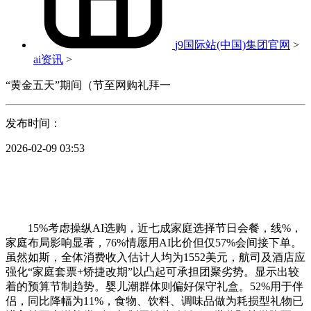
j9国际站(中国)集团官网
>
ai资讯
>
“黄金五天”期间（节至网购礼拜一
发布时间：
2026-02-09 03:53
15%考虑操纵AI选购，近七成家庭选择节日会餐，线%，
家庭布局影响显著，76%情愿用AI比价但仅57%会间接下单。
虽然如斯，全体消费收入估计人均为1552美元，航司及酒店应
强化“家庭套票+矫捷改期”以凸起可承担团聚劣势。显示出较
着的预算节制趋势。婴儿潮群体则偏好保守礼盒。52%用于伴
侣，同比降幅为11%，食物、饮料、调味品做为耗损型礼物已