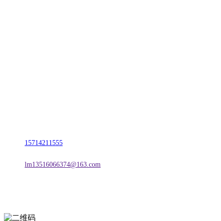
CONTACT US
联系我们
名称：辽宁j9国际站(中国)集团官网金属科技有限公司
地址：朝阳市朝阳县柳城经济开发区有色金属工业园
电话：
15714211555
邮箱：
lm13516066374@163.com