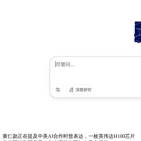
黄仁勋正在提及中美AI合作时曾表达，一枚英伟达H100芯片