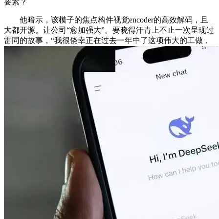
要素？
他暗示，该模子的焦点构件视觉encoder的高效解码，且
大都开源。让公司“愈加强大”。要晓得汗青上不止一次呈现过
雷同的故事，“我很侥幸正在过去一年中了这项伟大的工做，