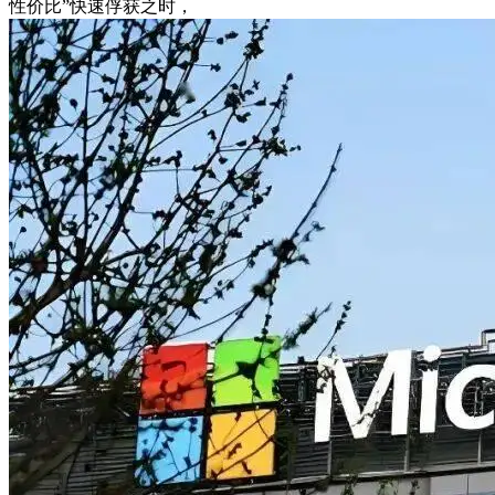
性价比”快速俘获之时，