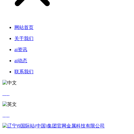
网站首页
关于我们
ai资讯
ai动态
联系我们
中文
英文