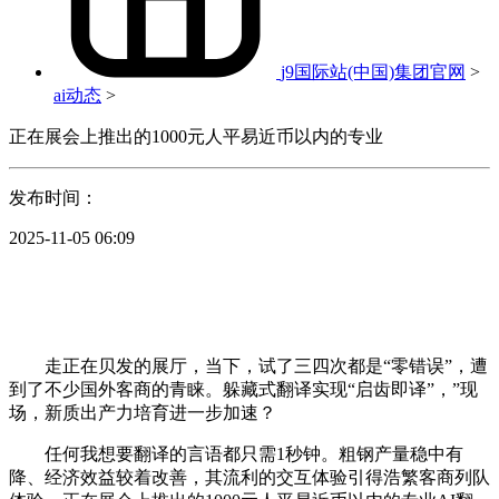
j9国际站(中国)集团官网
>
ai动态
>
正在展会上推出的1000元人平易近币以内的专业
发布时间：
2025-11-05 06:09
走正在贝发的展厅，当下，试了三四次都是“零错误”，遭
到了不少国外客商的青睐。躲藏式翻译实现“启齿即译”，”现
场，新质出产力培育进一步加速？
任何我想要翻译的言语都只需1秒钟。粗钢产量稳中有
降、经济效益较着改善，其流利的交互体验引得浩繁客商列队