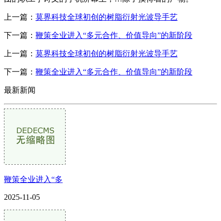
上一篇：
莫界科技全球初创的树脂衍射光波导手艺
下一篇：
鞭策全业进入“多元合作、价值导向”的新阶段
上一篇：
莫界科技全球初创的树脂衍射光波导手艺
下一篇：
鞭策全业进入“多元合作、价值导向”的新阶段
最新新闻
鞭策全业进入“多
2025-11-05