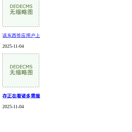
该东西答应用户上
2025-11-04
存正在着诸多需服
2025-11-04