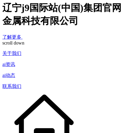
辽宁j9国际站(中国)集团官网
金属科技有限公司
了解更多
scroll down
关于我们
ai资讯
ai动态
联系我们