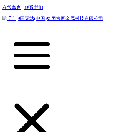
在线留言
|
联系我们