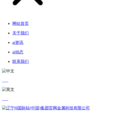
网站首页
关于我们
ai资讯
ai动态
联系我们
中文
英文