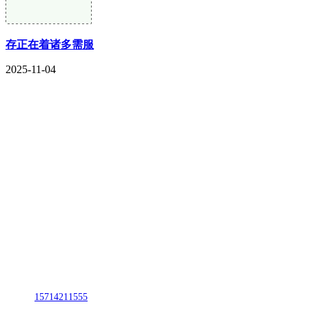
存正在着诸多需服
2025-11-04
CONTACT US
联系我们
名称：辽宁j9国际站(中国)集团官网金属科技有限公司
地址：朝阳市朝阳县柳城经济开发区有色金属工业园
电话：
15714211555