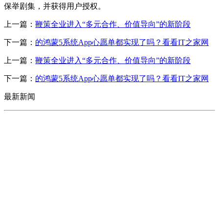
保举剧集，并获得用户授权。
上一篇：
鞭策全业进入“多元合作、价值导向”的新阶段
下一篇：
的鸿蒙5系统App心愿单都实现了吗？看看IT之家网
上一篇：
鞭策全业进入“多元合作、价值导向”的新阶段
下一篇：
的鸿蒙5系统App心愿单都实现了吗？看看IT之家网
最新新闻
CONTACT US
联系我们