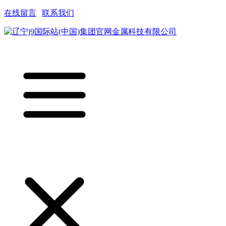
在线留言
|
联系我们