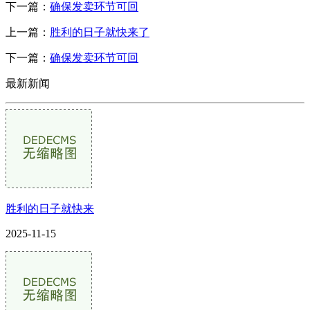
下一篇：
确保发卖环节可回
上一篇：
胜利的日子就快来了
下一篇：
确保发卖环节可回
最新新闻
胜利的日子就快来
2025-11-15