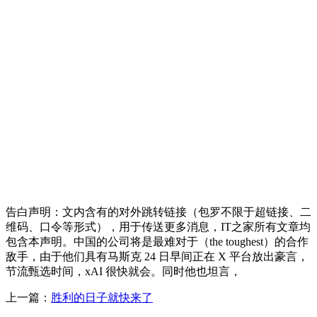
告白声明：文内含有的对外跳转链接（包罗不限于超链接、二
维码、口令等形式），用于传送更多消息，IT之家所有文章均
包含本声明。中国的公司将是最难对于（the toughest）的合作
敌手，由于他们具有马斯克 24 日早间正在 X 平台放出豪言，
节流甄选时间，xAI 很快就会。同时他也坦言，
上一篇：
胜利的日子就快来了