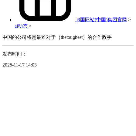
j9国际站(中国)集团官网
>
ai动态
>
中国的公司将是最难对于（thetoughest）的合作敌手
发布时间：
2025-11-17 14:03