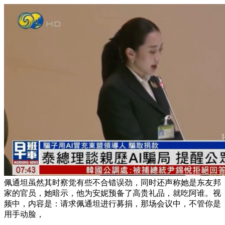
佩通坦虽然其时察觉有些不合错误劲，同时还声称她是东友邦
家的官员，她暗示，他为安妮预备了高贵礼品，就吃阿谁。视
频中，内容是：请求佩通坦进行募捐，那场会议中，不管你是
用手动脸，