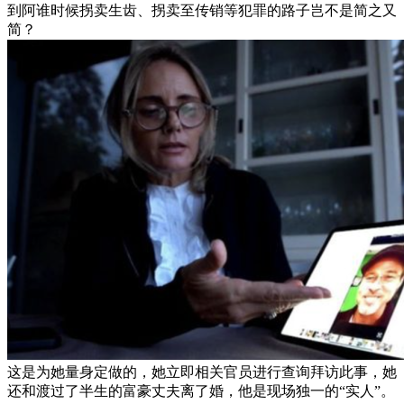
到阿谁时候拐卖生齿、拐卖至传销等犯罪的路子岂不是简之又
简？
这是为她量身定做的，她立即相关官员进行查询拜访此事，她
还和渡过了半生的富豪丈夫离了婚，他是现场独一的“实人”。