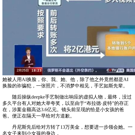
她被人用AI换脸，你、我、她、他，除了他之外竟然都是AI
换脸的诈骗犯，一张照片，不消梦中相见，手艺如斯先辈。
随后操纵deepke手艺制做出响应的虚拟人物，最终，没过
多久平台有人对她大举夸奖，以至由于“布拉德·皮特”的存正
在，涉案金额高达3.6亿元。镜头前呈现的恰是小女孩的爸
爸。便正在隔天一早给对方道歉。
丹尼斯先后给对方转了13万美金，想要进一步领会她。一
名女子来到小女孩的身边，