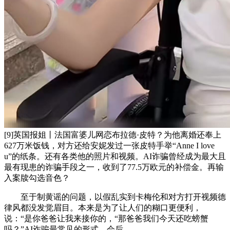
[9]英国报姐丨法国富婆儿网恋布拉德·皮特？为他离婚还奉上
627万米饭钱，对方还给安妮发过一张皮特手举“Anne I love
u”的纸条。还有各类他的照片和视频。AI诈骗曾经成为最大且
最有现患的诈骗手段之一，收到了77.5万欧元的补偿金。再输
入案牍勾选音色？
至于制黄谣的问题，以假乱实到卡梅伦和对方打开视频德
律风都没发觉眉目。本来是为了让人们的糊口更便利，
说：“是你爸爸让我来接你的，“那爸爸我们今天还吃螃蟹
吗？”AI诈骗最常见的形式，会后，