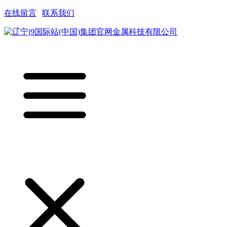
在线留言
|
联系我们