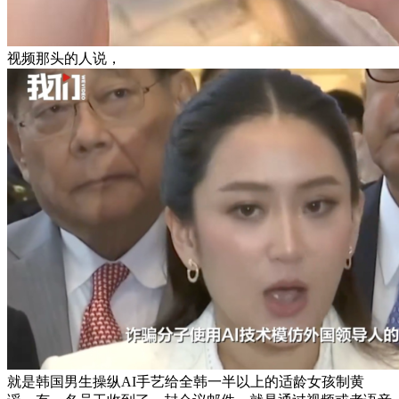
视频那头的人说，
就是韩国男生操纵AI手艺给全韩一半以上的适龄女孩制黄