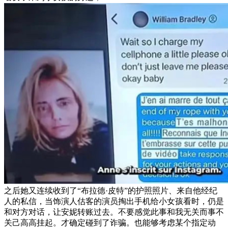
之后她又连续收到了“布拉德·皮特”的护照照片、来自他经纪
人的私信，当饰演人估客的演员掏出手机给小女孩看时，仍是
和对方对话，让安妮转账过去。不要感觉此事和我无关而事不
关己高高挂起。才确定碰到了诈骗。也能够考虑某个指定动