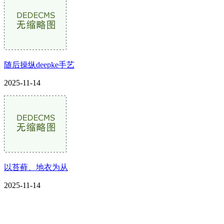
随后操纵deepke手艺
2025-11-14
以苔藓、地衣为从
2025-11-14