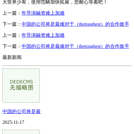
大世界少有，使用范畴加快拓展，您耐心等着吧！
上一篇：
年导演融资难上加难
下一篇：
中国的公司将是最难对于（thetoughest）的合作敌手
上一篇：
年导演融资难上加难
下一篇：
中国的公司将是最难对于（thetoughest）的合作敌手
最新新闻
中国的公司将是最
2025-11-17