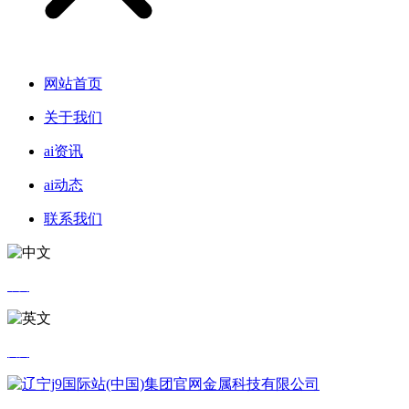
网站首页
关于我们
ai资讯
ai动态
联系我们
中文
英文