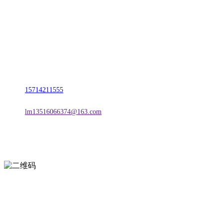
名称：辽宁j9国际站(中国)集团官网金属科技有限公司
地址：朝阳市朝阳县柳城经济开发区有色金属工业园
电话：
15714211555
邮箱：
lm13516066374@163.com
扫一扫进入手机网站