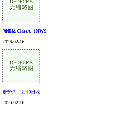
闻集团ClassA（NWS
2026-02-16
走势为：2月9日收
2026-02-16
CONTACT US