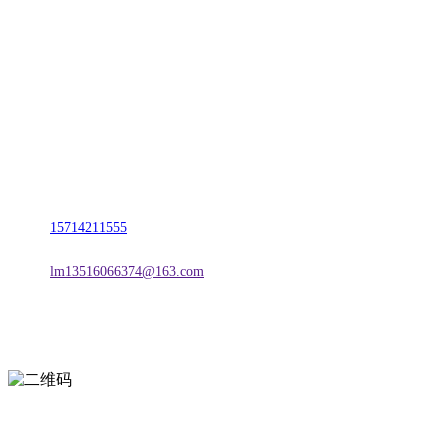
联系我们
名称：辽宁j9国际站(中国)集团官网金属科技有限公司
地址：朝阳市朝阳县柳城经济开发区有色金属工业园
电话：
15714211555
邮箱：
lm13516066374@163.com
扫一扫进入手机网站