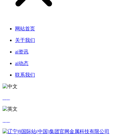
网站首页
关于我们
ai资讯
ai动态
联系我们
中文
英文