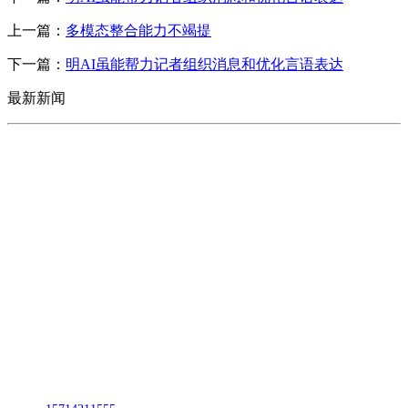
上一篇：
多模态整合能力不竭提
下一篇：
明AI虽能帮力记者组织消息和优化言语表达
最新新闻
CONTACT US
联系我们
名称：辽宁j9国际站(中国)集团官网金属科技有限公司
地址：朝阳市朝阳县柳城经济开发区有色金属工业园