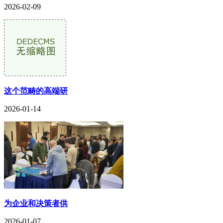
2026-02-09
这个范畴的高端研
2026-01-14
为企业和决策者供
2026-01-07