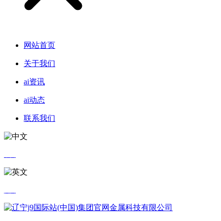
网站首页
关于我们
ai资讯
ai动态
联系我们
中文
英文