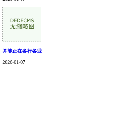
并能正在各行各业
2026-01-07
CONTACT US
联系我们
名称：辽宁j9国际站(中国)集团官网金属科技有限公司