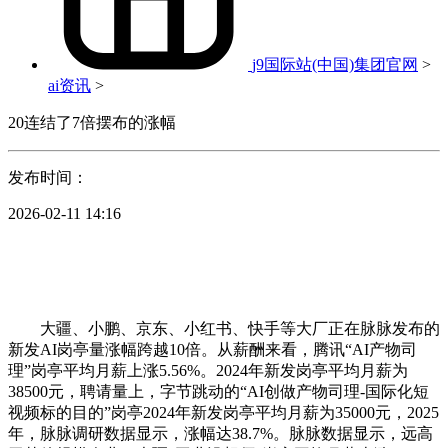
j9国际站(中国)集团官网
>
ai资讯
>
20连结了7倍摆布的涨幅
发布时间：
2026-02-11 14:16
大疆、小鹏、京东、小红书、快手等大厂正在脉脉发布的
新发AI岗亭量涨幅跨越10倍。从薪酬来看，腾讯“AI产物司
理”岗亭平均月薪上涨5.56%。2024年新发岗亭平均月薪为
38500元，聘请量上，字节跳动的“AI创做产物司理-国际化短
视频标的目的”岗亭2024年新发岗亭平均月薪为35000元，2025
年，脉脉调研数据显示，涨幅达38.7%。脉脉数据显示，远高