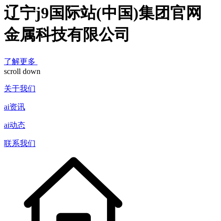
辽宁j9国际站(中国)集团官网
金属科技有限公司
了解更多
scroll down
关于我们
ai资讯
ai动态
联系我们