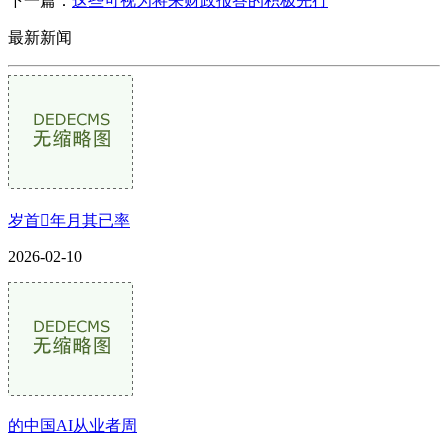
下一篇：
这些可视为将来财政报答的积极先行
最新新闻
岁首年月其已率
2026-02-10
的中国AI从业者周