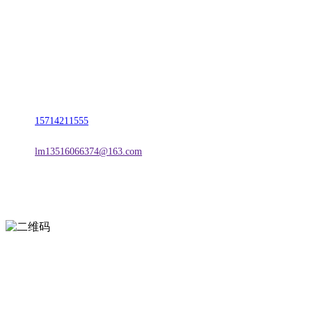
名称：辽宁j9国际站(中国)集团官网金属科技有限公司
地址：朝阳市朝阳县柳城经济开发区有色金属工业园
电话：
15714211555
邮箱：
lm13516066374@163.com
扫一扫进入手机网站