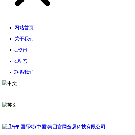
网站首页
关于我们
ai资讯
ai动态
联系我们
中文
英文