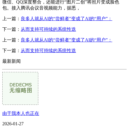
微信、QQ深度整合，还能进行“图片二创”将照片变成脸色
包。接入腾讯会议音视频能力，据悉，
上一篇：
良多人就从AI的“尝鲜者”变成了AI的“用户”：
下一篇：
从而支持可持续的系统性迭
上一篇：
良多人就从AI的“尝鲜者”变成了AI的“用户”：
下一篇：
从而支持可持续的系统性迭
最新新闻
由于我本人也正在
2026-01-27