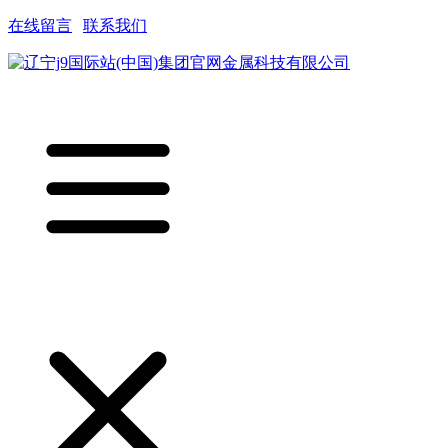
在线留言
|
联系我们