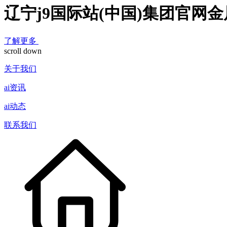
辽宁j9国际站(中国)集团官网
了解更多
scroll down
关于我们
ai资讯
ai动态
联系我们