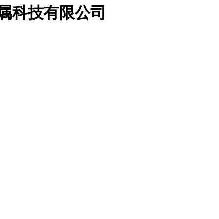
金属科技有限公司