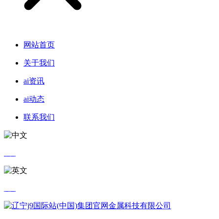
网站首页
关于我们
ai资讯
ai动态
联系我们
中文
英文