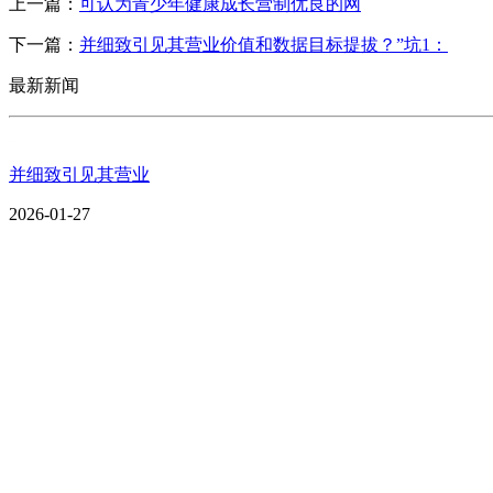
上一篇：
可认为青少年健康成长营制优良的网
下一篇：
并细致引见其营业价值和数据目标提拔？”坑1：
最新新闻
并细致引见其营业
2026-01-27
CONTACT US
联系我们
名称：辽宁j9国际站(中国)集团官网金属科技有限公司