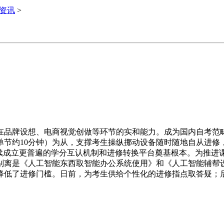
i资讯
>
品牌设想、电商视觉创做等环节的实和能力。成为国内自考范畴
单节约10分钟）为从，支撑考生操纵挪动设备随时随地自从进修
成立更普遍的学分互认机制和进修转换平台奠基根本。为推进课程
别离是《人工智能东西取智能办公系统使用》和《人工智能辅帮
降低了进修门槛。日前，为考生供给个性化的进修指点取答疑；