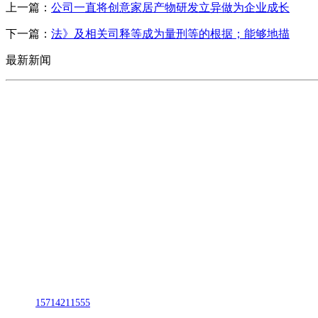
上一篇：
公司一直将创意家居产物研发立异做为企业成长
下一篇：
法》及相关司释等成为量刑等的根据；能够地描
最新新闻
CONTACT US
联系我们
名称：辽宁j9国际站(中国)集团官网金属科技有限公司
地址：朝阳市朝阳县柳城经济开发区有色金属工业园
电话：
15714211555