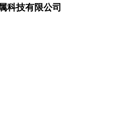
金属科技有限公司