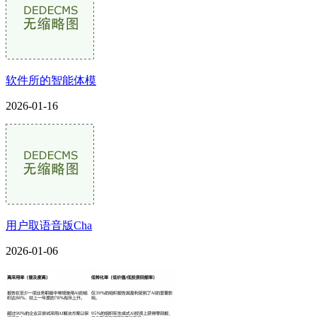
软件所的智能体模
2026-01-16
用户取语音版Cha
2026-01-06