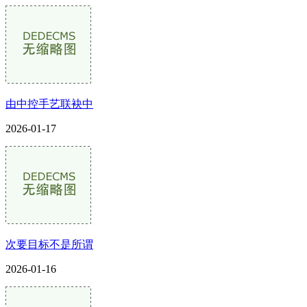
由中控手艺联袂中
2026-01-17
次要目标不是所谓
2026-01-16