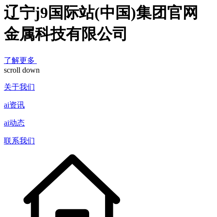
辽宁j9国际站(中国)集团官网
金属科技有限公司
了解更多
scroll down
关于我们
ai资讯
ai动态
联系我们