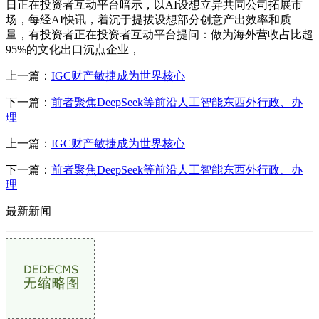
日正在投资者互动平台暗示，以AI设想立异共同公司拓展市
场，每经AI快讯，着沉于提拔设想部分创意产出效率和质
量，有投资者正在投资者互动平台提问：做为海外营收占比超
95%的文化出口沉点企业，
上一篇：
IGC财产敏捷成为世界核心
下一篇：
前者聚焦DeepSeek等前沿人工智能东西外行政、办
理
上一篇：
IGC财产敏捷成为世界核心
下一篇：
前者聚焦DeepSeek等前沿人工智能东西外行政、办
理
最新新闻