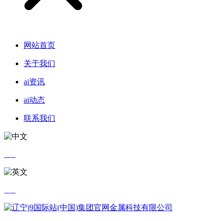
网站首页
关于我们
ai资讯
ai动态
联系我们
中文
英文