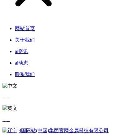
网站首页
关于我们
ai资讯
ai动态
联系我们
中文
英文