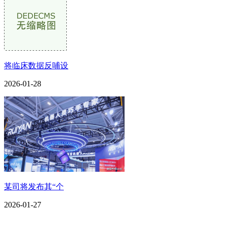
将临床数据反哺设
2026-01-28
某司将发布其“个
2026-01-27