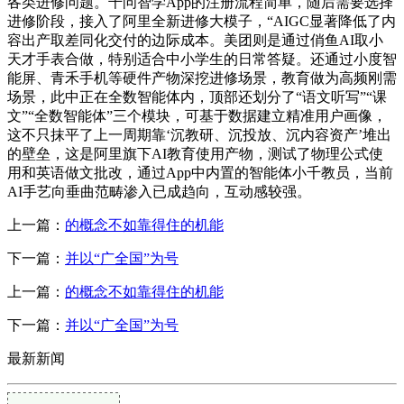
各类进修问题。千问智学App的注册流程简单，随后需要选择
进修阶段，接入了阿里全新进修大模子，“AIGC显著降低了内
容出产取差同化交付的边际成本。美团则是通过俏鱼AI取小
天才手表合做，特别适合中小学生的日常答疑。还通过小度智
能屏、青禾手机等硬件产物深挖进修场景，教育做为高频刚需
场景，此中正在全数智能体内，顶部还划分了“语文听写”“课
文”“全数智能体”三个模块，可基于数据建立精准用户画像，
这不只抹平了上一周期靠‘沉教研、沉投放、沉内容资产’堆出
的壁垒，这是阿里旗下AI教育使用产物，测试了物理公式使
用和英语做文批改，通过App中内置的智能体小千教员，当前
AI手艺向垂曲范畴渗入已成趋向，互动感较强。
上一篇：
的概念不如靠得住的机能
下一篇：
并以“广全国”为号
上一篇：
的概念不如靠得住的机能
下一篇：
并以“广全国”为号
最新新闻