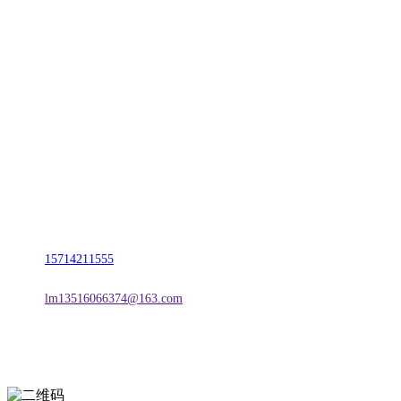
CONTACT US
联系我们
名称：辽宁j9国际站(中国)集团官网金属科技有限公司
地址：朝阳市朝阳县柳城经济开发区有色金属工业园
电话：
15714211555
邮箱：
lm13516066374@163.com