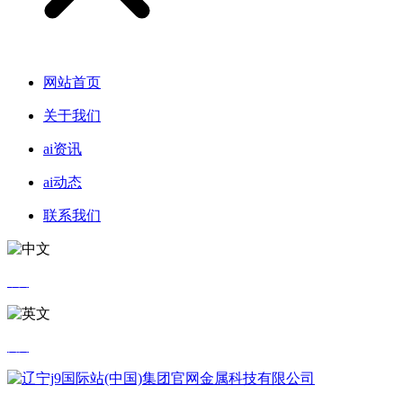
网站首页
关于我们
ai资讯
ai动态
联系我们
中文
英文