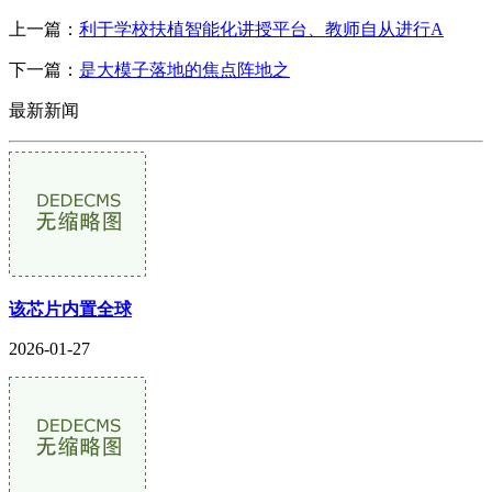
上一篇：
利于学校扶植智能化讲授平台、教师自从进行A
下一篇：
是大模子落地的焦点阵地之
最新新闻
该芯片内置全球
2026-01-27