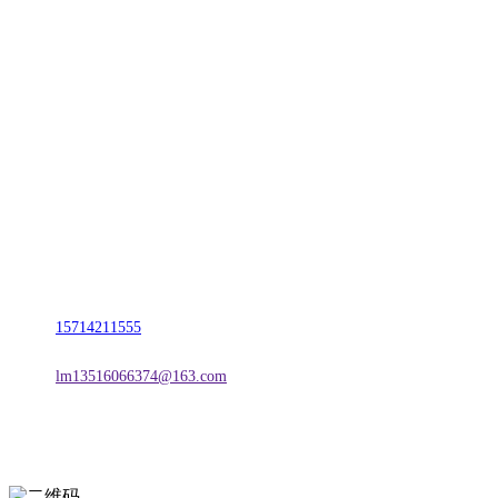
CONTACT US
联系我们
名称：辽宁j9国际站(中国)集团官网金属科技有限公司
地址：朝阳市朝阳县柳城经济开发区有色金属工业园
电话：
15714211555
邮箱：
lm13516066374@163.com