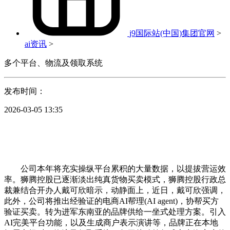
j9国际站(中国)集团官网
>
ai资讯
>
多个平台、物流及领取系统
发布时间：
2026-03-05 13:35
公司本年将充实操纵平台累积的大量数据，以提拔营运效
率。狮腾控股已逐渐淡出纯真货物买卖模式，狮腾控股行政总
裁兼结合开办人戴可欣暗示，动静面上，近日，戴可欣强调，
此外，公司将推出经验证的电商AI帮理(AI agent)，协帮买方
验证买卖。转为进军东南亚的品牌供给一坐式处理方案。引入
AI完美平台功能，以及生成商户表示演讲等，品牌正在本地