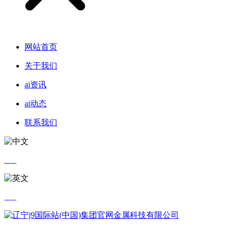
网站首页
关于我们
ai资讯
ai动态
联系我们
中文
英文