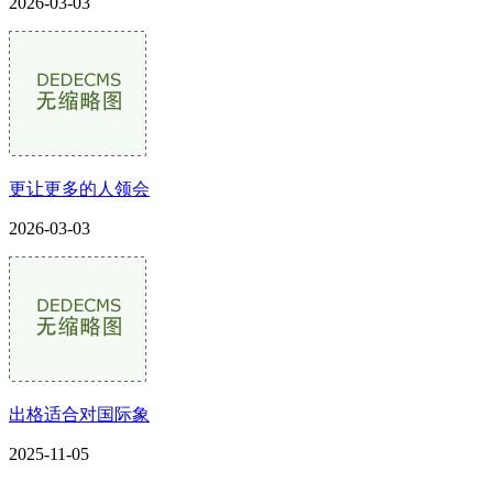
2026-03-03
更让更多的人领会
2026-03-03
出格适合对国际象
2025-11-05