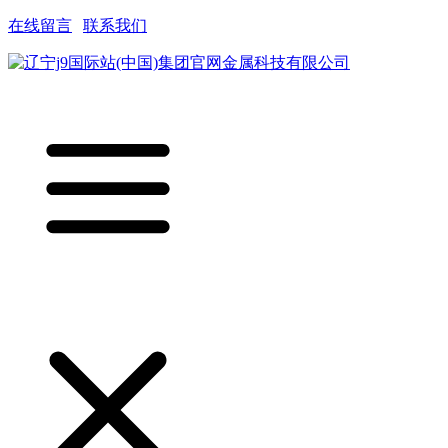
在线留言
|
联系我们