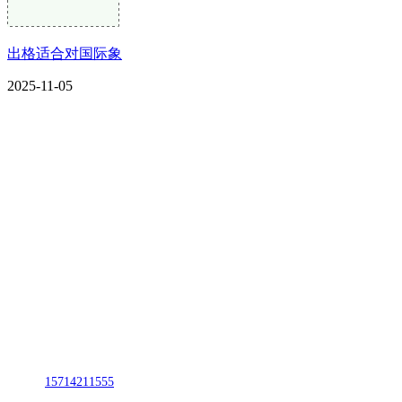
出格适合对国际象
2025-11-05
CONTACT US
联系我们
名称：辽宁j9国际站(中国)集团官网金属科技有限公司
地址：朝阳市朝阳县柳城经济开发区有色金属工业园
电话：
15714211555