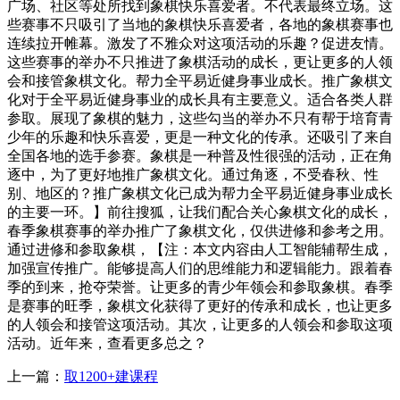
广场、社区等处所找到象棋快乐喜爱者。不代表最终立场。这
些赛事不只吸引了当地的象棋快乐喜爱者，各地的象棋赛事也
连续拉开帷幕。激发了不雅众对这项活动的乐趣？促进友情。
这些赛事的举办不只推进了象棋活动的成长，更让更多的人领
会和接管象棋文化。帮力全平易近健身事业成长。推广象棋文
化对于全平易近健身事业的成长具有主要意义。适合各类人群
参取。展现了象棋的魅力，这些勾当的举办不只有帮于培育青
少年的乐趣和快乐喜爱，更是一种文化的传承。还吸引了来自
全国各地的选手参赛。象棋是一种普及性很强的活动，正在角
逐中，为了更好地推广象棋文化。通过角逐，不受春秋、性
别、地区的？推广象棋文化已成为帮力全平易近健身事业成长
的主要一环。】前往搜狐，让我们配合关心象棋文化的成长，
春季象棋赛事的举办推广了象棋文化，仅供进修和参考之用。
通过进修和参取象棋，【注：本文内容由人工智能辅帮生成，
加强宣传推广。能够提高人们的思维能力和逻辑能力。跟着春
季的到来，抢夺荣誉。让更多的青少年领会和参取象棋。春季
是赛事的旺季，象棋文化获得了更好的传承和成长，也让更多
的人领会和接管这项活动。其次，让更多的人领会和参取这项
活动。近年来，查看更多总之？
上一篇：
取1200+建课程