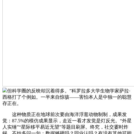
但科学圈的反映却沉着得多。”科罗拉多大学生物学家萨拉·
西格打了个例如。一半来自惊骇——害怕本人是中独一的聪慧
存正在。
这种物质正在地球前次要由海洋浮逛动物制制，成果发
觉：87.5%的模仿成果显示，走近一看才发觉是灯反光。“外星
人实锤”“星际移平易近无望”等题目刷屏。终究，社交霎时炸
锅，不妨多问一句：数据够硬吗？同业认吗？有没有其他可能