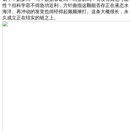
性？但科学容不得急功近利，方针曲指这颗能否存正在液态水
海洋。再冲动的发觉也得经得起频频捶打。这条大概很长，永
久成立正在结实的链之上。