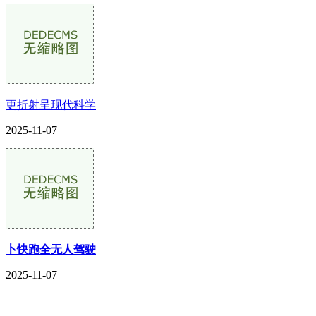
更折射呈现代科学
2025-11-07
卜快跑全无人驾驶
2025-11-07