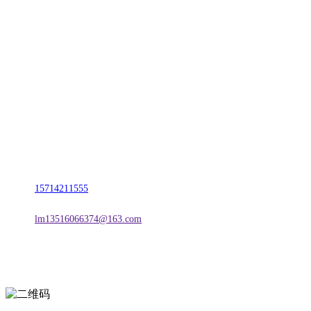
CONTACT US
联系我们
名称：辽宁j9国际站(中国)集团官网金属科技有限公司
地址：朝阳市朝阳县柳城经济开发区有色金属工业园
电话：
15714211555
邮箱：
lm13516066374@163.com