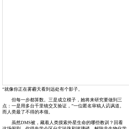
“就像你正在雾霾天看到远处有个影子。
但每一步都算数。三是成立模子，她将来研究要做到三
点：一是用多台千里镜交叉验证，”一位匿名审稿人讥讽道。
而人类最了不得的本领。
虽然DMS被，藏着人类摸索外星生命的哪些教训？回看
这场闹剧，你得先学会区分实珍珠和玻璃碴。解除非生物化学