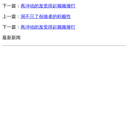
下一篇：
再冲动的发觉得起频频捶打
上一篇：
洞不只了创做者的积极性
下一篇：
再冲动的发觉得起频频捶打
最新新闻
CONTACT US
联系我们
名称：辽宁j9国际站(中国)集团官网金属科技有限公司
地址：朝阳市朝阳县柳城经济开发区有色金属工业园