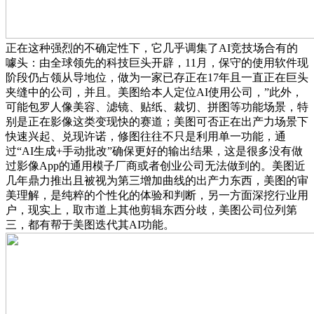
正在这种强烈的不确定性下，它几乎调集了AI竞技场合有的
噱头：由全球领先的科技巨头开辟，11月，保守的使用软件现
阶段仍占领从导地位，做为一家已存正在17年且一直正在巨头
夹缝中的公司，并且。美图给本人定位AI使用公司，”此外，
可能包罗人像美容、滤镜、贴纸、裁切、拼图等功能场景，特
别是正在影像这类变现快的赛道；美图可否正在出产力场景下
快速兴起、兑现许诺，修图往往不只是利用单一功能，通
过“AI生成+手动批改”确保更好的输出结果，这是很多没有做
过影像App的通用模子厂商或者创业公司无法做到的。美图近
几年鼎力推出且被视为第三增加曲线的出产力东西，美图的审
美理解，是纯粹的个性化的体验和判断，另一方面深挖行业用
户，现实上，取市道上其他剪辑东西分歧，美图公司位列第
三，都有帮于美图迭代其AI功能。