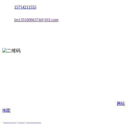
电话：
15714211555
邮箱：
lm13516066374@163.com
扫一扫进入手机网站
页面版权归辽宁j9国际站(中国)集团官网金属科技有限公司 所有
网站
地图
j9国际站(中国)集团官网