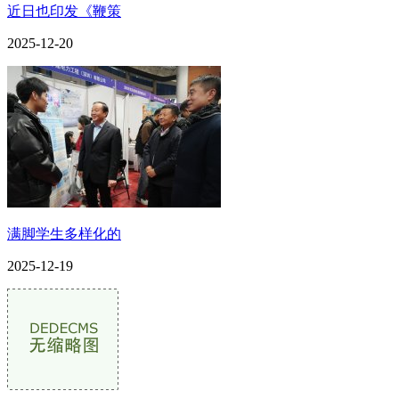
近日也印发《鞭策
2025-12-20
满脚学生多样化的
2025-12-19