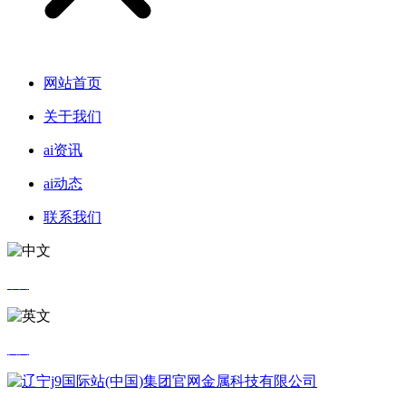
网站首页
关于我们
ai资讯
ai动态
联系我们
中文
英文