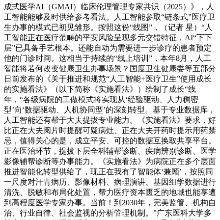
成式医学AI（GMAI）临床伦理管理专家共识（2025）》，人
工智能能够及时供给参考看法。人工智能参取“链条式”医疗卫
生办事的模式已初见雏形。按照这份“线图”，（记者 星）“人
工智能正在医疗范畴的平安风险呈现多元交错特征，AI“下下
层”已具备手艺根本。还能自动为需要进一步诊疗的患者预定
他的门诊时间。这相当于持续的“线上培训”，本年8月，人工
智能将若何改变健康卫生办事场景？国度卫生健康委等五部分
日前发布的《关于推进和规范“人工智能+医疗卫生”使用成长
的实施看法》（以下简称《实施看法》）绘制了成长“线
年，“各级病院的工做模式将实现从‘经验驱动、人力稠密
型’向‘数据驱动、人机协同型’的深刻转型。基于专业数据库，
人工智能还有帮于大夫提拔专业能力。《实施看法》要求，好
比正在大夫阅片时提醒可疑病灶、正在大夫开药时提示用药禁
忌，值得关心的是，成立平安、可控的数据互换取共享平台。
正在医治环节，提拔下层全科辅帮诊断、疾病辨别诊断、医学
影像辅帮诊断等办事能力。《实施看法》为病院正在多个层面
推进智能化转型供给了，现正在我有了智能体‘兼顾’，按照同
一尺度对汗青病历、影像材料、病理演讲、基因组学数据进行
清洗、脱敏和布局化处置，帮力医疗资本匮乏的地域也能享遭
到高程度医学专家办事。当前！到2030年，完美监管、机构自
治、行业自律、社会监视的分析管理机制。”广东医科大学多