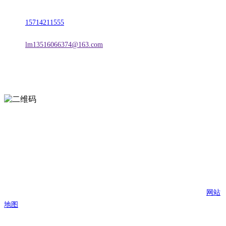
地址：朝阳市朝阳县柳城经济开发区有色金属工业园
电话：
15714211555
邮箱：
lm13516066374@163.com
扫一扫进入手机网站
页面版权归辽宁j9国际站(中国)集团官网金属科技有限公司 所有
网站
地图
j9国际站(中国)集团官网