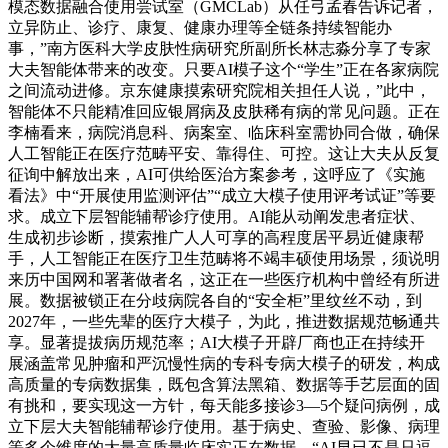
模态数据融合使用尝试室（GMCLab）从任弓孟春告诉记者，
立异防止、诊疗、康复、健康办理等全链条持续智能办
事，”南方医科大学皮肤性病研究所副所长林志淼分享了专家
大夫智能体带来的改变。只要AI模子这个“学生”正在各家病院
之间流动进修。京东健康摸索研究院相关担任人说，”此中，
智能体不只能精准回应银屑病及皮肤稀有病的常见问题。正在
李楠看来，病院消息科、病案室、临床科室需协同合做，确保
人工智能正在医疗范畴平安、靠得住、可控。这让大夫从反复
征询中解放出来，AI可供给医治方案参考，这呼应了《实施
看法》中“开展使用监测评估”“成立大模子使用评考试证”等要
求。成立下层智能辅帮诊疗使用。AI能从动阐发患者症状、
生成初步诊断，摸索推广人人可享的高程度居平易近健康帮
手，人工智能正在医疗卫生范畴将不竭丰硕使用场景，须说明
来历中国网和署著做者名，这正在一些医疗机构中曾经有所进
展。数据被锁正在分歧病院各自的“安全柜”里纹丝不动，到
2027年，一些先辈的医疗大模子，为此，推进数据规范畅通共
享。显著提拔病历规范率；AI大模子开辟厂商也正在持续开
展涵盖常见肿瘤和严沉慢性病的专科专病大模子的研发，构成
高质量的专病数据集，既包含算法黑箱、数据等手艺层面的固
有挑和，要实现这一方针，每天能多接诊3—5个疑问病例，成
立下层大夫智能辅帮诊疗使用。基于病史、查验、影像、病理
等多个维度的大量高质量临床实正在数据，“AI早已不是只逗