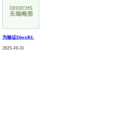
为验证DiscoRL
2025-10-31
CONTACT US
联系我们
名称：辽宁j9国际站(中国)集团官网金属科技有限公司