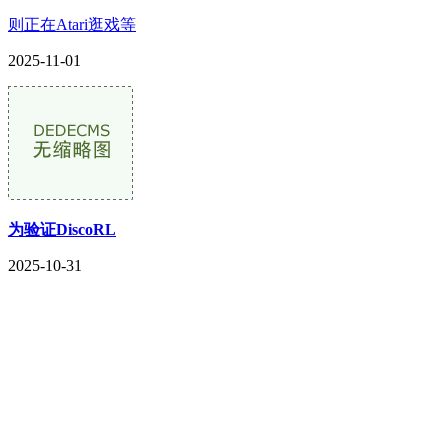
则正在Atari逛戏等
2025-11-01
为验证DiscoRL
2025-10-31
CONTACT US
联系我们