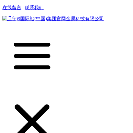
在线留言
|
联系我们