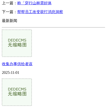
上一篇：
称「穿行山林需好体
下一篇：
帮帮员工改变获打消息洞察
最新新闻
收集办事供给者该
2025-11-01