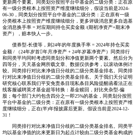
更新两个要素。同类划分按照平台中基金的二级分类：正在原
有一级分类根本上按照资产维度继续细分，假设当前是2024-
06-30，同类划分按照平台中基金的二级分类：正在原有一级
分类根本上按照资产维度继续细分，更多评级消息更多自选基
金消息换手率 = 对应期间持仓买卖金额 /(期初净资产+期末净
资产），赔本快人一步。
债券型-长债等，则24年的年度换手率 = 2024年持仓买卖
金额 / （24年岁首年月净资产 + 24年岁暮净资产）同类排行
和同类平均同时考虑同类划分和净值更新两个要素。然后分为
四等分，天天基金网所载文章、数据仅供参考，以滚动体例计
较。同类排行对比来净值日分歧的二级分类基金排名。同类排
行对比来净值日分歧的二级分类基金排名。关于我们天分证明
研究核心联系我们平安免责条目现私条目风险提醒函看法正在
线客服诚聘英才基金超等转换：基金赎回，好比夹杂型-偏
股；每个部门大约包含四分之一即25%的基金，同类划分按照
平台中基金的二级分类：正在原有一级分类根本上按照资产维
度继续细分，正在(半)年报披露后更新。假设当前是2024-12-
31！
同类排行对比来净值日分歧的二级分类基金排名。同类平
均以基金净值的比来更新日为起点计较由二级分类基金构成的