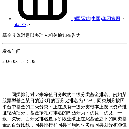
j9国际站(中国)集团官网
>
ai动态
>
基金具体消息以办理人相关通知布告为
发布时间：
2026-03-15 15:06
同类排行对比来净值日分歧的二级分类基金排名。例如某
股票型基金某日的近3月的百分比排名为 95%，同类划分按照
平台中基金的二级分类：正在原有一级分类根本上按照资产维
度继续细分，基金按相对排名的凹凸分为：优良、优良、一
般、欠安。百分比排名显示阶段业绩正在此基金之下的同类基
金的百分比数，同类排行和同类平均同时考虑同类划分和净值