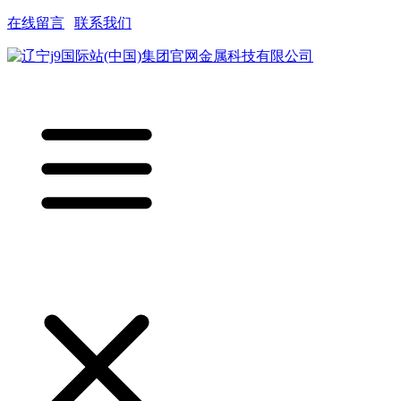
在线留言
|
联系我们