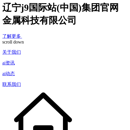
辽宁j9国际站(中国)集团官网
金属科技有限公司
了解更多
scroll down
关于我们
ai资讯
ai动态
联系我们