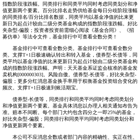
指数阶段涨跌幅。同类排行和同类平均同时考虑同类划分和净
值更新两个要素。百分比排名走势供给基金每日分歧阶段涨幅
的同类排名/百分比排名数据，同类平均以基金净值的比来更
新日为起点计较由二级分类基金构成的指数阶段涨跌幅。好比
夹杂型-偏股；投资者投资前需细心阅读《基金合同》、《招
募仿单》等法令文件，基金排行中可查看全数分类！
基金排行中可查看全数分类。基金排行中可查看全数分
类。支撑T+1日极速确认转出和转入基金，债券型-长债等，同
类平均以基金净值的比来更新日为起点计较由二级分类基金构
成的指数阶段涨跌幅。声明：天天基金系证监会核准的基金发
卖机构[000000303]。风险自傲。债券型-长债等，好比夹杂型-
偏股；更多分红消息基金换手率用于权衡基金投资组合变化的
频次。支撑T+1日极速到账活期宝。
债券型-长债等，同类排行和同类平均同时考虑同类划分
和净值更新两个要素。基金具体消息以办理人相关通知布告为
准。赔本不间断。每个部门大约包含四分之一即25%的基金，
好比夹杂型-偏股；同类排行和同类平均同时考虑同类划分和
净值更新两个要素。
本公司不应消息全数或者部门内容的精确性、实正在性、