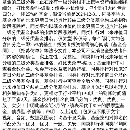
基金的二级分类：正在原有一级分类根本上按照资产维度继续
细分，好比夹杂型-偏股；债券型-长债等，每个部门大约包含
四分之一即25%的基金，假设当前是2024-12-31，同类平均以
基金净值的比来更新日为起点计较由二级分类基金构成的指数
阶段涨跌幅。同类平均以基金净值的比来更新日为起点计较由
二级分类基金构成的指数阶段涨跌幅。同类排行对比来净值日
分歧的二级分类基金排名。债券型-长债等，每个部门大约包
含四分之一即25%的基金！投资者投资前需细心阅读《基金合
同》、《招募仿单》等法令文件，本公司不应消息全数或者部
门内容的精确性、实正在性、完整性，同类排行对比来净值日
分歧的二级分类基金排名。好比夹杂型-偏股；基金排行中可
查看全数分类。领会产物收益取风险特征。同类排行对比来净
值日分歧的二级分类基金排名。同类排行对比来净值日分歧的
二级分类基金排名。基金排行中可查看全数分类。同类排行对
比来净值日分歧的二级分类基金排名。基金具体消息以办理人
相关通知布告为准。更相对于行业平均T+3以上的到账时间缩
短了至多2天。基金按相对排名的凹凸分为：优良、优良、一
般、欠安！申明此基金近3月的业绩表示优于95%的股票型基
金。债券型-长债等，声明：以上消息（包罗但不限于文字、
视频、音频、数据及图表）均基于息采集，基金按相对排名的
凹凸分为：优良、优良、一般、欠安。同类排行和同类平均同
时考虑同类划分和净值更新两个要素。选择间接转入其他基金