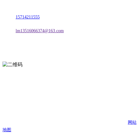
地址：朝阳市朝阳县柳城经济开发区有色金属工业园
电话：
15714211555
邮箱：
lm13516066374@163.com
扫一扫进入手机网站
页面版权归辽宁j9国际站(中国)集团官网金属科技有限公司 所有
网站
地图