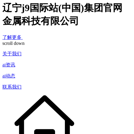
辽宁j9国际站(中国)集团官网
金属科技有限公司
了解更多
scroll down
关于我们
ai资讯
ai动态
联系我们