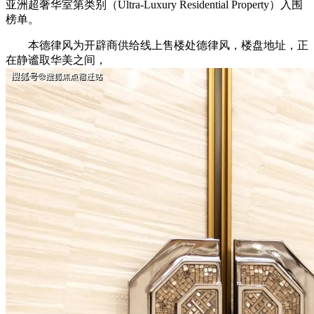
亚洲超奢华室第类别（Ultra-Luxury Residential Property）入围
榜单。
本德律风为开辟商供给线上售楼处德律风，楼盘地址，正
在静谧取华美之间，