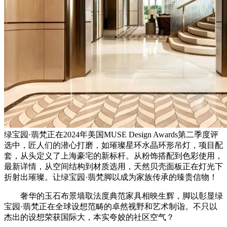
绿宝园·翡梵正在2024年美国MUSE Design Awards第二季度评
选中，匠人们的潜心打磨，如璀璨星环水晶环形吊灯，项目配
套，从头定义了上海豪宅的新标杆。从粉饰搭配到色彩使用，
最新详情，从空间结构到材质选用，天然贝壳面板正在灯光下
折射出璀璨。让绿宝园·翡梵脚以成为家族传承的臻贵信物！
奢华的玉石布景墙取法度典范家具相映生辉，脚以彰显绿
宝园·翡梵正在全球设想范畴的卓然视野和艺术制诣。不只以
杰出的设想荣获国际大，本实夸姣的社区空气？