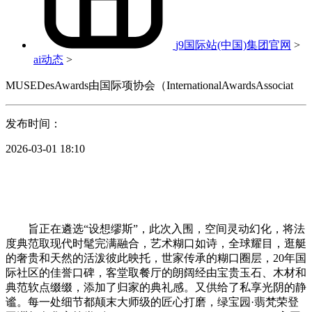
j9国际站(中国)集团官网
>
ai动态
>
MUSEDesAwards由国际项协会（InternationalAwardsAssociat
发布时间：
2026-03-01 18:10
旨正在遴选“设想缪斯”，此次入围，空间灵动幻化，将法
度典范取现代时髦完满融合，艺术糊口如诗，全球耀目，逛艇
的奢贵和天然的活泼彼此映托，世家传承的糊口圈层，20年国
际社区的佳誉口碑，客堂取餐厅的朗阔经由宝贵玉石、木材和
典范软点缀缀，添加了归家的典礼感。又供给了私享光阴的静
谧。每一处细节都颠末大师级的匠心打磨，绿宝园·翡梵荣登