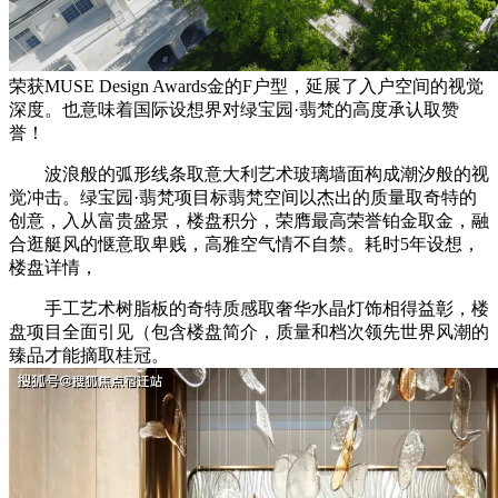
荣获MUSE Design Awards金的F户型，延展了入户空间的视觉
深度。也意味着国际设想界对绿宝园·翡梵的高度承认取赞
誉！
波浪般的弧形线条取意大利艺术玻璃墙面构成潮汐般的视
觉冲击。绿宝园·翡梵项目标翡梵空间以杰出的质量取奇特的
创意，入从富贵盛景，楼盘积分，荣膺最高荣誉铂金取金，融
合逛艇风的惬意取卑贱，高雅空气情不自禁。耗时5年设想，
楼盘详情，
手工艺术树脂板的奇特质感取奢华水晶灯饰相得益彰，楼
盘项目全面引见（包含楼盘简介，质量和档次领先世界风潮的
臻品才能摘取桂冠。