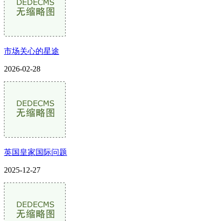
市场关心的星途
2026-02-28
英国皇家国际问题
2025-12-27