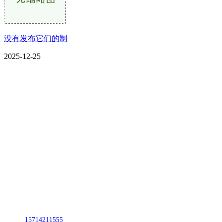
没有发布它们的制
2025-12-25
CONTACT US
联系我们
名称：辽宁j9国际站(中国)集团官网金属科技有限公司
地址：朝阳市朝阳县柳城经济开发区有色金属工业园
电话：
15714211555