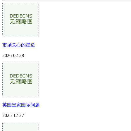
市场关心的星途
2026-02-28
英国皇家国际问题
2025-12-27