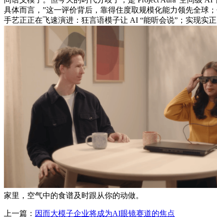
具体而言，”这一评价背后，靠得住度取规模化能力领先全球；
手艺正正在飞速演进：狂言语模子让 AI “能听会说”；实现
家里，空气中的食谱及时跟从你的动做。
上一篇：
因而大模子企业将成为AI眼镜赛道的焦点