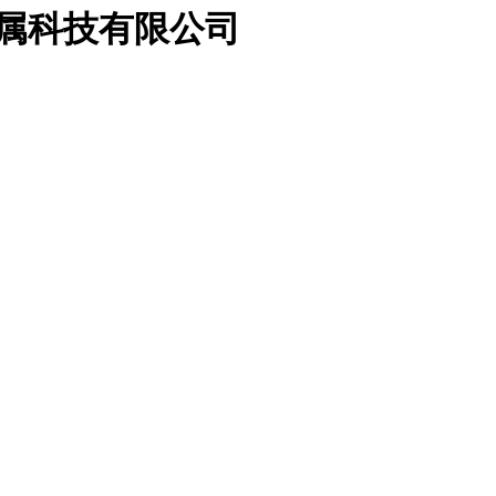
金属科技有限公司