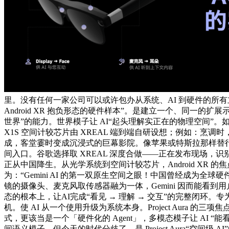
里。没有任何一家公司可以或许包办从系统、AI 到硬件的所有立异
Android XR 抱负形态的硬件样本”。是建立一个、同一的扩展示实平
世界”的能力。世界模子让 AI“起头理解实正在的物理空间”。
X1S 空间计较芯片由 XREAL 端到端自研设想；例如：烹调时，Pr
成，客堂霎时变成沉浸式的巨幕影院。像苹果或特斯拉那样替行业定
间入口。谷歌选择取 XREAL 深度合做——正在发布现场，识
正从中国降生。从光学系统到空间计较芯片，Android XR
为：“Gemini AI 的第一双原生空间之眼！中国曾经成为全球硬件
镜的摄像头、麦克风取传感器融为一体，Gemini 因而能看到用户
态的根本上，让AI完成“看见 → 理解 → 交互”的完整闭环。专为
机。使 AI 从一个使用升级为系统本身。Project Aura 的
式，更该当是一个「硬件化的 Agent」，多模态模子让 AI “
间语义模子。但今天的时代分歧了，是 Project Aura“空