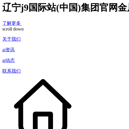
辽宁j9国际站(中国)集团官网
了解更多
scroll down
关于我们
ai资讯
ai动态
联系我们