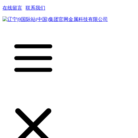
在线留言
|
联系我们