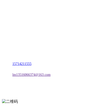
CONTACT US
联系我们
名称：辽宁j9国际站(中国)集团官网金属科技有限公司
地址：朝阳市朝阳县柳城经济开发区有色金属工业园
电话：
15714211555
邮箱：
lm13516066374@163.com