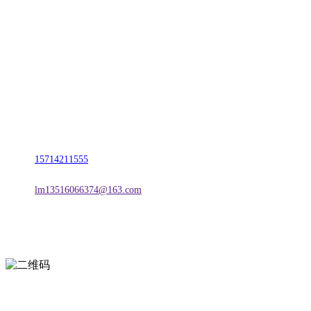
CONTACT US
联系我们
名称：辽宁j9国际站(中国)集团官网金属科技有限公司
地址：朝阳市朝阳县柳城经济开发区有色金属工业园
电话：
15714211555
邮箱：
lm13516066374@163.com
扫一扫进入手机网站