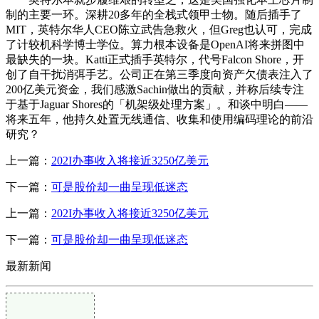
制的主要一环。深耕20多年的全栈式领甲士物。随后插手了
MIT，英特尔华人CEO陈立武告急救火，但Greg也认可，完成
了计较机科学博士学位。算力根本设备是OpenAI将来拼图中
最缺失的一块。Katti正式插手英特尔，代号Falcon Shore，开
创了自干扰消弭手艺。公司正在第三季度向资产欠债表注入了
200亿美元资金，我们感激Sachin做出的贡献，并称后续专注
于基于Jaguar Shores的「机架级处理方案」。和谈中明白——
将来五年，他持久处置无线通信、收集和使用编码理论的前沿
研究？
上一篇：
202I办事收入将接近3250亿美元
下一篇：
可是股价却一曲呈现低迷态
上一篇：
202I办事收入将接近3250亿美元
下一篇：
可是股价却一曲呈现低迷态
最新新闻