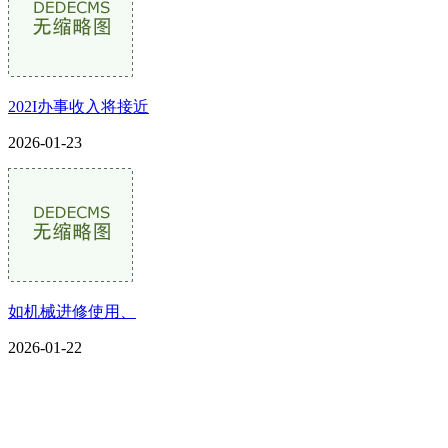
202I办事收入将接近
2026-01-23
如机械进修使用、
2026-01-22