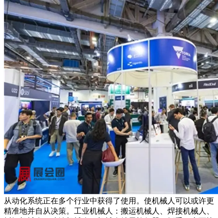
从动化系统正在多个行业中获得了使用。使机械人可以或许更
精准地并自从决策。工业机械人：搬运机械人、焊接机械人、