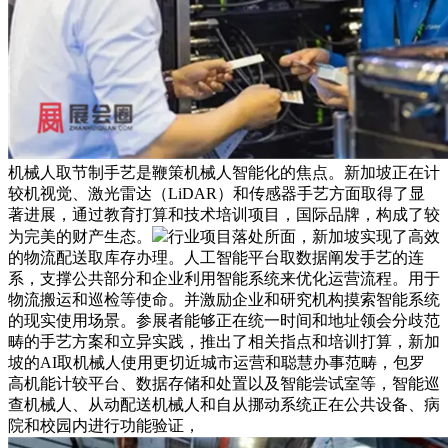
机械人取节制手艺是鞭策机械人智能化的焦点。新加坡正在计
较机视觉、激光雷达（LiDAR）和传感器手艺方面取得了显
著进展，通过教育打算和技术培训项目，国际品牌，构成了较
为完美的财产生态。
行业项目落处所面，新加坡实现了高效
的物流配送取库存办理。人工智能平台取数据阐发手艺的连
系，支撑公共部分和企业利用智能系统来优化运营流程。用于
物流搬运和巡检等使命。并激励企业和研究机构摸索智能系统
的现实使用场景。参展者能够正在统一时间和地址领会分歧范
畴的手艺方案和立异实践，推出了相关指点和培训打算，新加
坡的AI取机械人使用更切近城市运营和聪慧办事范畴，包罗
高机能计较平台、数据存储和处置以及智能尝试室等，智能巡
查机械人、从动配送机械人和自从挪动系统正在公共设备、病
院和校园内进行功能验证，