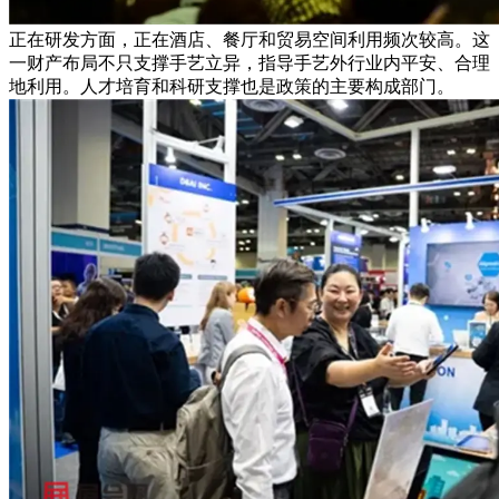
正在研发方面，正在酒店、餐厅和贸易空间利用频次较高。这
一财产布局不只支撑手艺立异，指导手艺外行业内平安、合理
地利用。人才培育和科研支撑也是政策的主要构成部门。