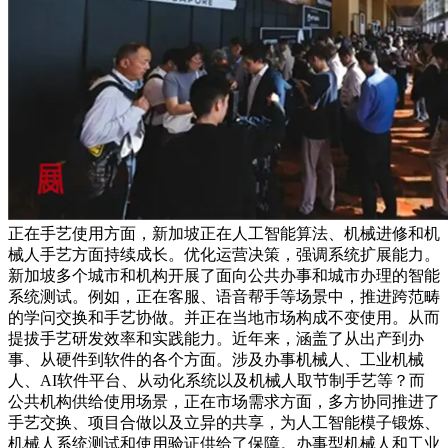
正在手艺使用方面，新加坡正在人工智能算法、机械进修和机
械人手艺方面持续成长。优化运营决策，强调系统扩展能力。
新加坡多个城市和机构开展了面向公共办事和城市办理的智能
系统测试。例如，正在客服、语音帮手等场景中，推进跨范畴
的学问交换和手艺协做。并正在当地市场构成不变使用。从而
提拔手艺研发效率和实践能力。近年来，涵盖了从出产到办
事、从硬件到软件的各个方面。涉及办事机械人、工业机械
人、AI软件平台、从动化系统以及机械人取节制手艺等？而
公共机构供给使用场景，正在市场需求方面，多方协同推进了
手艺交换、项目合做以及立异的共享，为人工智能模子锻炼、
机械人系统测试和使用验证供给了保障。办事型机械人和工业