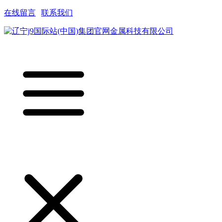
在线留言
|
联系我们