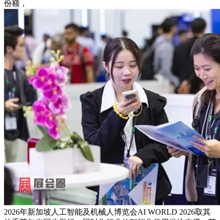
份额，
2026年新加坡人工智能及机械人博览会AI WORLD 2026取其