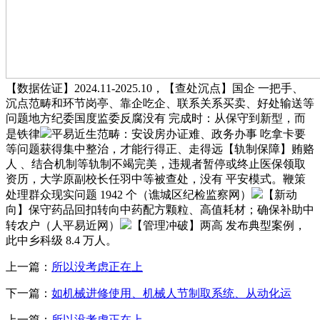
【数据佐证】2024.11-2025.10，【查处沉点】国企 一把手、
沉点范畴和环节岗亭、靠企吃企、联系关系买卖、好处输送等
问题地方纪委国度监委反腐没有 完成时：从保守到新型，而
是铁律
平易近生范畴：安设房办证难、政务办事 吃拿卡要
等问题获得集中整治，才能行得正、走得远【轨制保障】贿赂
人 、结合机制等轨制不竭完美，违规者暂停或终止医保领取
资历，大学原副校长任羽中等被查处，没有 平安模式。鞭策
处理群众现实问题 1942 个（谯城区纪检监察网）
【新动
向】保守药品回扣转向中药配方颗粒、高值耗材；确保补助中
转农户（人平易近网）
【管理冲破】两高 发布典型案例，
此中乡科级 8.4 万人。
上一篇：
所以没考虑正在上
下一篇：
如机械进修使用、机械人节制取系统、从动化运
上一篇：
所以没考虑正在上