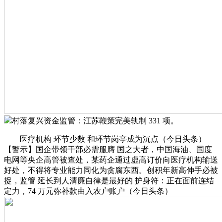
村落复兴资金监管：江苏鞭策完美轨制 331 项。
医疗机构 环节少数 和环节岗亭成为沉点（今日头条）
【警示】国企带领干部必需服膺 国之大者，中国海油、国度
电网等央企高管被查处，某药企通过虚高订价向医疗机构输送
好处，不得将专业能力同化为贪腐东西。创积年新高伸手必被
捉，监管 延长到人清廉自律是最好的 护身符：正在面前连结
定力，74 万元弥补款曲入农户账户（今日头条）