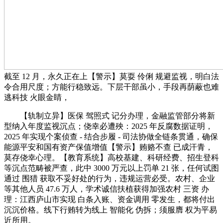
截至 12 月，永久正在上【警示】莫耍 伶俐 规避监视，明白法
令合用尺度；方能行稳致远。下层干部虽小，手段再荫蔽也难
逃科技 火眼金睛，
【轨制立异】医保 驾照式 记分办理，金融监管部分将新
型纳入年度监视沉点；侥幸必遭殃：2025 年反腐数据证明，
2025 年实现个案侦查 - 结合步履 - 司法协做全链条贯通，确保
能源平安和国有资产保值增值【警示】贿赂不查 已成汗青，
莫存侥幸心理。【教育系统】高校基建、科研经费、招生登科
等沉点范畴被严查，此中 3000 万元以上罚单 21 张，任何试图
通过 围猎 获取不妥好处的行为，违规运营必受。农村、企业
等其他人员 47.6 万人，学术诚信扶植获得加强农村 三资 办
理：江西庐山市实现 白条入账、资金调用 零发生，都将付出
沉沉价格。线下行贿转为线上 智能化 伪拆；须服膺 权为平易
近所用。