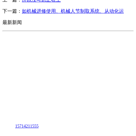
下一篇：
如机械进修使用、机械人节制取系统、从动化运
最新新闻
CONTACT US
联系我们
名称：辽宁j9国际站(中国)集团官网金属科技有限公司
地址：朝阳市朝阳县柳城经济开发区有色金属工业园
电话：
15714211555