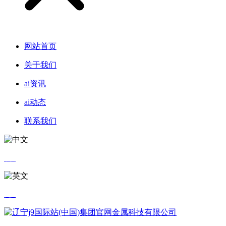
网站首页
关于我们
ai资讯
ai动态
联系我们
中文
英文