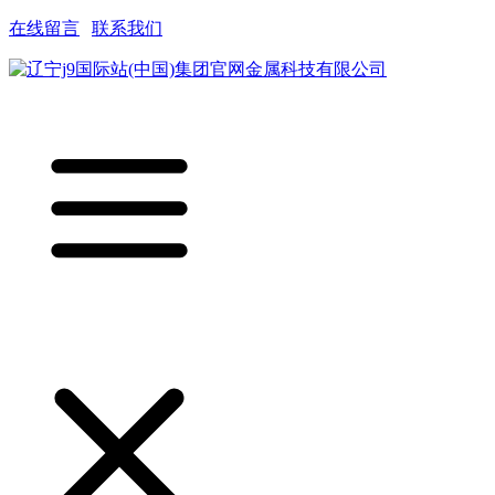
在线留言
|
联系我们