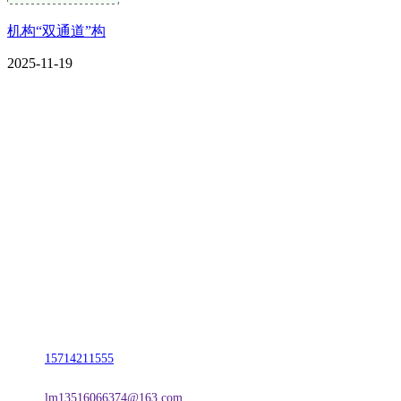
机构“双通道”构
2025-11-19
CONTACT US
联系我们
名称：辽宁j9国际站(中国)集团官网金属科技有限公司
地址：朝阳市朝阳县柳城经济开发区有色金属工业园
电话：
15714211555
邮箱：
lm13516066374@163.com