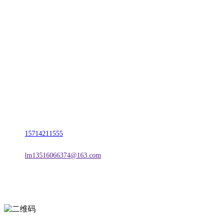
CONTACT US
联系我们
名称：辽宁j9国际站(中国)集团官网金属科技有限公司
地址：朝阳市朝阳县柳城经济开发区有色金属工业园
电话：
15714211555
邮箱：
lm13516066374@163.com