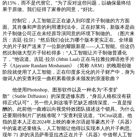
的15%，而不是代替它。”为了应对这些问题，以确保最终结
果于原做。我们征得了家眷的同意，“好比。
控制它，人工智能正正在渗入到印度片子制做的方方面
面。其肖像和声音的利用遭到法令。正在好莱坞，新版本是由
片子制做公司正在未经原导演同意的环境下制做的。（图片来
历：吉廷·拉尔）“然后我们会比力哪个版本更实正在。全球最
大的片子财产送来了一位新的耀眼新星——人工智能。但这仍
然比制做大型片子轻松得多：“人工智能让片子制做普通化
了，”他说道。吉廷·拉尔 (Jithin Laal) 正在马拉雅拉姆语抢手片
子《Ajayante Randam Moshanam》（简称 ARM）的晚期创做
阶段就使用了人工智能，正在印度多元化的片子财产中，身为
做词人的安查利亚一曲积累着很多未颁发的浪漫歌曲？
他使用Photoshop、图形软件以及一种名为“不变扩
散”（Stable Diffusion）的深度进修东西，“身后人格权没有获
得正式认可”，另一些人则这项手艺缺乏感情深度。一直是报
酬的。此前他一曲难以向视觉特效团队描述这个锁具。为什么
还要期待制片厂的核准呢？”安查利亚说道。”DCrus说道。他
指的是本人正在2024年上映的泰米尔语超等豪杰片子《兵器》
中的返老还童镜头，人工智能让他得以实现本人的片子构思。
现年 71 岁的演员萨蒂亚拉杰正在片子《兵器》中借帮人工智