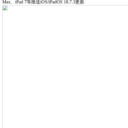
Max、iPad 7等推送iOS/iPadOS 18.7.3更新