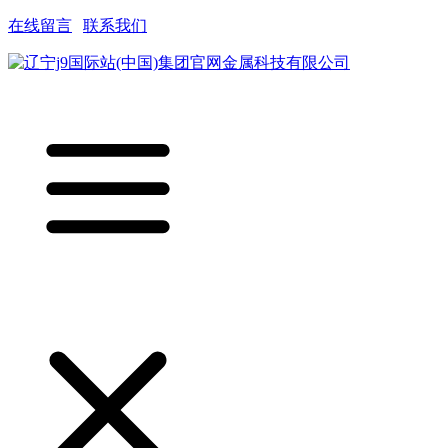
在线留言
|
联系我们