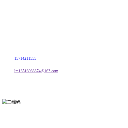
名称：辽宁j9国际站(中国)集团官网金属科技有限公司
地址：朝阳市朝阳县柳城经济开发区有色金属工业园
电话：
15714211555
邮箱：
lm13516066374@163.com
扫一扫进入手机网站