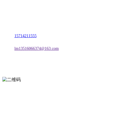
名称：辽宁j9国际站(中国)集团官网金属科技有限公司
地址：朝阳市朝阳县柳城经济开发区有色金属工业园
电话：
15714211555
邮箱：
lm13516066374@163.com
扫一扫进入手机网站